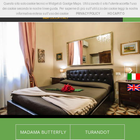
Questo sito solo cookie tecnici e Widget di Goolge Maps. Utilizzando il sito l'utente accetta l'uso
dei cookie secondo le nostre linee guida. Per saperne di più sull'utilizzo dei cookie leggi la nostra
informativa estesa sull'uso dei cookie
PRIVACY POLICY
HO CAPITO
MADAMA BUTTERFLY
TURANDOT